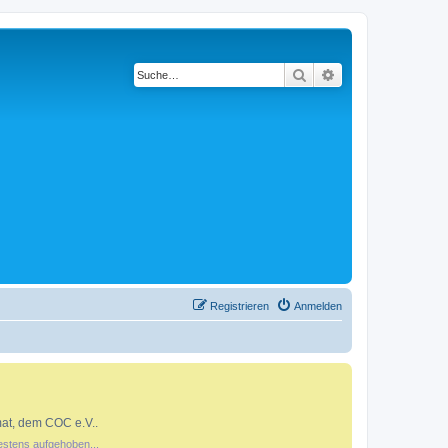
Suche
Erweiterte Suche
Registrieren
Anmelden
at, dem COC e.V..
estens aufgehoben...