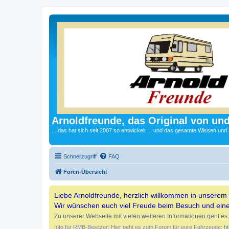
Arnoldfreunde, das Original von und
... das hat sich seit 2007 so entwickelt ... und das gesamte Wissen und
Schnellzugriff
FAQ
Foren-Übersicht
Liebe Arnoldfreunde, herzlich willkommen in unserem
Wir wünschen euch viel Freude beim Besuch und ein
Zu unserer Webseite mit vielen weiteren Informationen geht es 
Info für RMB-Besitzer: Hier geht es zum Forum für eure Fahrzeuge:
ht