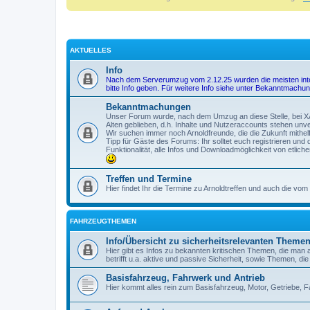
AKTUELLES
Info
Nach dem Serverumzug vom 2.12.25 wurden die meisten interne
bitte Info geben. Für weitere Info siehe unter Bekanntmachu
Bekanntmachungen
Unser Forum wurde, nach dem Umzug an diese Stelle, bei XA-
Alten geblieben, d.h. Inhalte und Nutzeraccounts stehen unve
Wir suchen immer noch Arnoldfreunde, die die Zukunft mithelf
Tipp für Gäste des Forums: Ihr solltet euch registrieren un
Funktionalität, alle Infos und Downloadmöglichkeit von etlic
Treffen und Termine
Hier findet Ihr die Termine zu Arnoldtreffen und auch die vo
FAHRZEUGTHEMEN
Info/Übersicht zu sicherheitsrelevanten Theme
Hier gibt es Infos zu bekannten kritischen Themen, die man 
betrifft u.a. aktive und passive Sicherheit, sowie Themen, d
Basisfahrzeug, Fahrwerk und Antrieb
Hier kommt alles rein zum Basisfahrzeug, Motor, Getriebe,