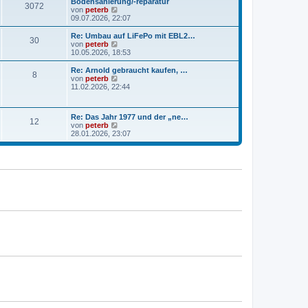
Bodensanierung/-reparatur
B
3072
s
N
von
peterb
e
t
e
09.07.2026, 22:07
i
e
u
t
r
e
Re: Umbau auf LiFePo mit EBL2…
r
30
B
s
N
von
peterb
a
e
t
e
10.05.2026, 18:53
g
i
e
u
t
r
e
Re: Arnold gebraucht kaufen, …
r
8
B
s
N
von
peterb
a
e
t
e
11.02.2026, 22:44
g
i
e
u
t
r
e
r
B
s
a
Re: Das Jahr 1977 und der „ne…
e
t
12
g
N
von
peterb
i
e
e
28.01.2026, 23:07
t
r
u
r
B
e
a
e
s
g
i
t
t
e
r
r
a
B
g
e
i
t
r
a
g