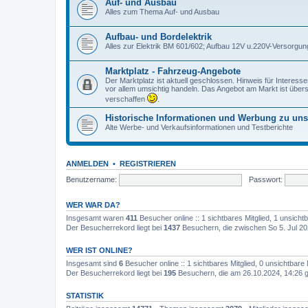
Auf- und Ausbau
Alles zum Thema Auf- und Ausbau
Aufbau- und Bordelektrik
Alles zur Elektrik BM 601/602; Aufbau 12V u.220V-Versorgun
Marktplatz - Fahrzeug-Angebote
Der Marktplatz ist aktuell geschlossen. Hinweis für Interess
vor allem umsichtig handeln. Das Angebot am Markt ist übersc
verschaffen
.
Historische Informationen und Werbung zu un
Alte Werbe- und Verkaufsinformationen und Testberichte
ANMELDEN
•
REGISTRIEREN
Benutzername:
Passwort:
WER WAR DA?
Insgesamt waren
411
Besucher online :: 1 sichtbares Mitglied, 1 unsich
Der Besucherrekord liegt bei
1437
Besuchern, die zwischen So 5. Jul 20
WER IST ONLINE?
Insgesamt sind
6
Besucher online :: 1 sichtbares Mitglied, 0 unsichtbare
Der Besucherrekord liegt bei
195
Besuchern, die am 26.10.2024, 14:26 gl
STATISTIK