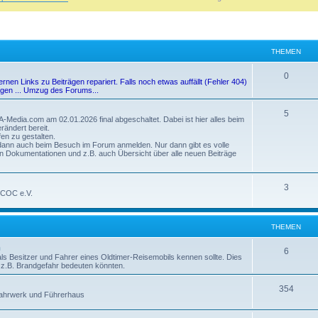
THEMEN
0
n Links zu Beiträgen repariert. Falls noch etwas auffällt (Fehler 404)
ngen ... Umzug des Forums...
5
Media.com am 02.01.2026 final abgeschaltet. Dabei ist hier alles beim
rändert bereit.
en zu gestalten.
d dann auch beim Besuch im Forum anmelden. Nur dann gibt es volle
hen Dokumentationen und z.B. auch Übersicht über alle neuen Beiträge
3
m COC e.V.
THEMEN
n
6
als Besitzer und Fahrer eines Oldtimer-Reisemobils kennen sollte. Dies
ie z.B. Brandgefahr bedeuten könnten.
354
 Fahrwerk und Führerhaus