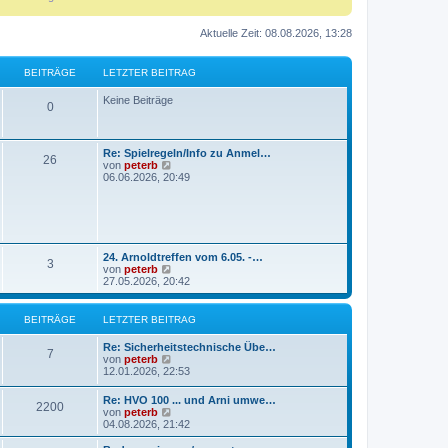
Aktuelle Zeit: 08.08.2026, 13:28
BEITRÄGE
LETZTER BEITRAG
Keine Beiträge
0
Re: Spielregeln/Info zu Anmel…
26
N
von
peterb
e
06.06.2026, 20:49
u
e
s
t
e
r
24. Arnoldtreffen vom 6.05. -…
B
3
N
von
peterb
e
e
27.05.2026, 20:42
i
u
t
e
r
s
BEITRÄGE
LETZTER BEITRAG
a
t
g
e
Re: Sicherheitstechnische Übe…
r
7
N
von
peterb
B
e
12.01.2026, 22:53
e
u
i
e
Re: HVO 100 ... und Arni umwe…
t
2200
s
N
von
peterb
r
t
e
04.08.2026, 21:42
a
e
u
g
r
e