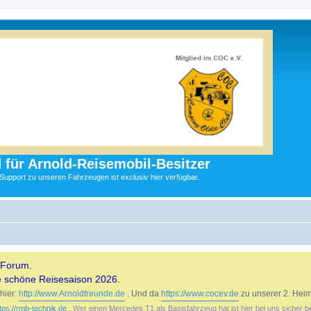
 für Arnold-Reisemobil-Besitzer
 Support zu unseren Fahrzeugen ist exclusiv hier verfügbar.
 Forum.
e schöne Reisesaison 2026.
hier:
http://www.Arnoldfreunde.de
. Und da
https://www.cocev.de
zu unserer 2. Heim
tps://rmb-technik.de
. Wer einen Mercedes T1 als Basisfahrzeug hat ist hier bei uns sicher b