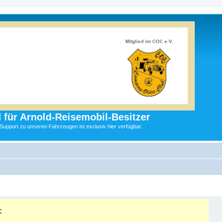
 für Arnold-Reisemobil-Besitzer
 Support zu unseren Fahrzeugen ist exclusiv hier verfügbar.