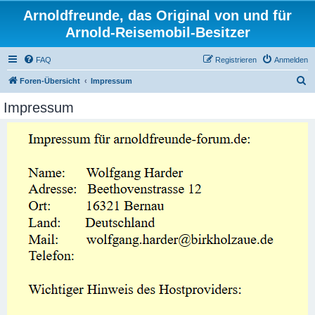
Arnoldfreunde, das Original von und für
Arnold-Reisemobil-Besitzer
FAQ
Registrieren
Anmelden
S
Foren-Übersicht
Impressum
u
Impressum
c
h
e