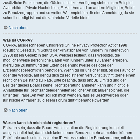
zusätzliche Funktionen, die Gästen nicht zur Verfügung stehen: zum Beispiel
Avatarbilder, Private Nachrichten, E-Mail-Versand an andere Mitglieder, Beitritt
zu Benutzergruppen und so weiter. Wir empfehlen dir eine Anmeldung, da sie
schnell erledigt ist und dir zahlreiche Vorteile bietet.
Nach oben
Was ist COPPA?
COPPA, ausgeschrieben Children’s Online Privacy Protection Act of 1998
(deutsch: Gesetz zum Schutz der Privatsphäre von Kindern im Internet von
1998) ist ein Gesetz in den USA, welches festlegt, dass Websites, die
möglicherweise persönliche Daten von Kindern unter 13 Jahren erheben,
hierzu die Zustimmung der Eltern beziehungsweise des oder der
Erziehungsberechtigten benötigen. Wenn du dir unsicher bist, ob dies auf dich
oder die Website, auf der du dich zu registrieren versuchst, zutrifft, ziehe einen
rechtlichen Beistand zu Rate. Bitte beachte, dass phpBB Limited und der
Besitzer dieses Boards keine Rechtsberatung anbieten kann und nicht die
Anlaufstelle für Rechtsangelegenheiten jeglicher Art ist; außer solchen, die
unter der Frage „An wen soll ich mich wenden, falls es Beschwerden oder
juristische Anfragen zu diesem Forum gibt?“ behandelt werden.
Nach oben
Warum kann ich mich nicht registrieren?
Es kann sein, dass die Board-Administration die Registrierung komplett
ausgeschaltet hat, damit sich keine neuen Benutzer mehr anmelden können.
Es könnte auch sein, dass deine IP-Adresse oder der Benutzername, mit dem