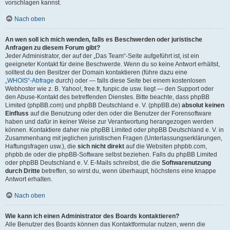
vorschlagen kannst.
Nach oben
An wen soll ich mich wenden, falls es Beschwerden oder juristische
Anfragen zu diesem Forum gibt?
Jeder Administrator, der auf der „Das Team“-Seite aufgeführt ist, ist ein
geeigneter Kontakt für deine Beschwerde. Wenn du so keine Antwort erhältst,
solltest du den Besitzer der Domain kontaktieren (führe dazu eine
„WHOIS“-Abfrage
durch) oder — falls diese Seite bei einem kostenlosen
Webhoster wie z. B. Yahoo!, free.fr, funpic.de usw. liegt — den Support oder
den Abuse-Kontakt des betreffenden Dienstes. Bitte beachte, dass phpBB
Limited (phpBB.com) und phpBB Deutschland e. V. (phpBB.de)
absolut keinen
Einfluss
auf die Benutzung oder den oder die Benutzer der Forensoftware
haben und dafür in keiner Weise zur Verantwortung herangezogen werden
können. Kontaktiere daher nie phpBB Limited oder phpBB Deutschland e. V. in
Zusammenhang mit jeglichen juristischen Fragen (Unterlassungserklärungen,
Haftungsfragen usw.), die
sich nicht direkt
auf die Websiten phpbb.com,
phpbb.de oder die phpBB-Software selbst beziehen. Falls du phpBB Limited
oder phpBB Deutschland e. V. E-Mails schreibst, die die
Softwarenutzung
durch Dritte
betreffen, so wirst du, wenn überhaupt, höchstens eine knappe
Antwort erhalten.
Nach oben
Wie kann ich einen Administrator des Boards kontaktieren?
Alle Benutzer des Boards können das Kontaktformular nutzen, wenn die