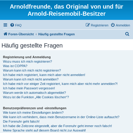
Arnoldfreunde, das Original von und für
Arnold-Reisemobil-Besitzer
FAQ
Registrieren
Anmelden
S
Foren-Übersicht
Häufig gestellte Fragen
u
Häufig gestellte Fragen
c
h
Registrierung und Anmeldung
Wozu muss ich mich registrieren?
e
Was ist COPPA?
Warum kann ich mich nicht registrieren?
Ich habe mich registriert, kann mich aber nicht anmelden!
Warum kann ich mich nicht anmelden?
Ich habe mich vor einiger Zeit registriert, kann mich aber nicht mehr anmelden?!
Ich habe mein Passwort vergessen!
Warum werde ich automatisch abgemeldet?
Wozu ist die Funktion „Alle Cookies löschen“?
Benutzerpräferenzen und -einstellungen
Wie kann ich meine Einstellungen ändern?
Wie kann ich verhindern, dass mein Benutzername in der Online-Liste auftaucht?
Die Forenuhr geht falsch!
Ich habe die Zeitzone eingestellt, aber die Forenuhr geht immer noch falsch!
Meine Sprache steht auf diesem Board nicht zur Auswahl!