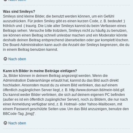
Was sind Smileys?
Smileys sind kleine Bilder, die benutzt werden können, um ein Gefühl
auszudrücken. Für jeden Smiley gibt es einen kurzen Code, z. B. bedeutet :)
fröhlich und :( traurig. Die Liste aller Smileys kannst du beim Verfassen eines
Beitrags sehen. Versuche bitte trotzdem, Smileys nicht zu häufig zu benutzen,
sie können einen Beitrag schnell unlesbar machen und ein Moderator könnte
deshalb deinen Beitrag entsprechend überarbeiten oder gar komplett löschen.
Die Board-Administration kann auch die Anzahl der Smileys begrenzen, die du
in einem Beitrag benutzen kannst.
Nach oben
Kann ich Bilder in meine Beiträge einfügen?
Ja, Bilder können in deinem Beitrag angezeigt werden. Wenn die
Administration Dateianhänge erlaubt hat, kannst du das Bild auch direkt
hochladen. Ansonsten musst du zu einem Bild verlinken, das auf einem
öffentlich zugänglichen Server liegt, z. B. http://www.domain.tld/mein-bild.gif.
Du kannst weder Bilder verlinken, die sich auf deinem eigenen PC befinden
(außer es ist ein öffentlich zugänglicher Server), noch zu Bildern, die nur nach
einer Anmeldung verfügbar sind, z. B. Hotmail- oder Yahoo-Mailboxen, mit
einem Passwort geschützte Seiten usw. Um das Bild anzuzeigen, benutze den
BBCode-Tag „[img]“.
Nach oben