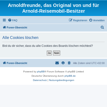
Arnoldfreunde, das Original von und für
Arnold-Reisemobil-Besitzer
FAQ
Registrieren
Anmelden
S
Foren-Übersicht
u
Alle Cookies löschen
c
h
Bist du dir sicher, dass du alle Cookies des Boards löschen möchtest?
e
Foren-Übersicht
Alle Zeiten sind
UTC+02:00
Powered by
phpBB
® Forum Software © phpBB Limited
Deutsche Übersetzung durch
phpBB.de
Datenschutz
|
Nutzungsbedingungen