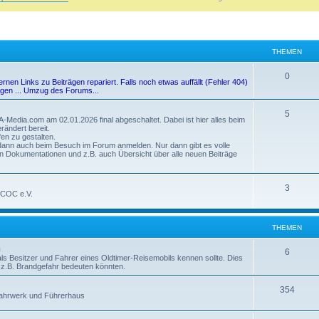
THEMEN
0
n Links zu Beiträgen repariert. Falls noch etwas auffällt (Fehler 404)
ngen ... Umzug des Forums...
5
Media.com am 02.01.2026 final abgeschaltet. Dabei ist hier alles beim
rändert bereit.
en zu gestalten.
d dann auch beim Besuch im Forum anmelden. Nur dann gibt es volle
hen Dokumentationen und z.B. auch Übersicht über alle neuen Beiträge
3
m COC e.V.
THEMEN
n
6
als Besitzer und Fahrer eines Oldtimer-Reisemobils kennen sollte. Dies
ie z.B. Brandgefahr bedeuten könnten.
354
 Fahrwerk und Führerhaus