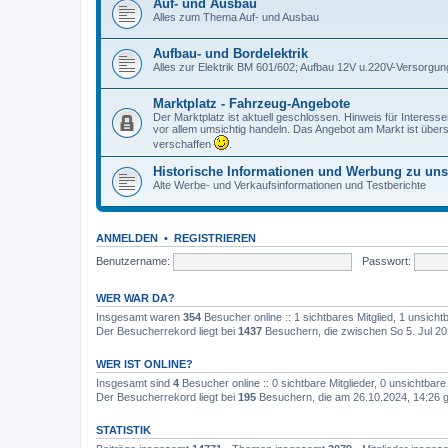
Auf- und Ausbau
Alles zum Thema Auf- und Ausbau
Aufbau- und Bordelektrik
Alles zur Elektrik BM 601/602; Aufbau 12V u.220V-Versorgun
Marktplatz - Fahrzeug-Angebote
Der Marktplatz ist aktuell geschlossen. Hinweis für Interess
vor allem umsichtig handeln. Das Angebot am Markt ist übersc
verschaffen
.
Historische Informationen und Werbung zu un
Alte Werbe- und Verkaufsinformationen und Testberichte
ANMELDEN
•
REGISTRIEREN
Benutzername:
Passwort:
WER WAR DA?
Insgesamt waren
354
Besucher online :: 1 sichtbares Mitglied, 1 unsich
Der Besucherrekord liegt bei
1437
Besuchern, die zwischen So 5. Jul 20
WER IST ONLINE?
Insgesamt sind
4
Besucher online :: 0 sichtbare Mitglieder, 0 unsichtbar
Der Besucherrekord liegt bei
195
Besuchern, die am 26.10.2024, 14:26 gl
STATISTIK