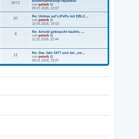
Bodensanierung/-reparatur
B
3072
s
N
von
peterb
e
t
e
09.07.2026, 22:07
i
e
u
t
r
e
Re: Umbau auf LiFePo mit EBL2…
r
30
B
s
N
von
peterb
a
e
t
e
10.05.2026, 18:53
g
i
e
u
t
r
e
Re: Arnold gebraucht kaufen, …
r
8
B
s
N
von
peterb
a
e
t
e
11.02.2026, 22:44
g
i
e
u
t
r
e
r
B
s
a
Re: Das Jahr 1977 und der „ne…
e
t
12
g
N
von
peterb
i
e
e
28.01.2026, 23:07
t
r
u
r
B
e
a
e
s
g
i
t
t
e
r
r
a
B
g
e
i
t
r
a
g