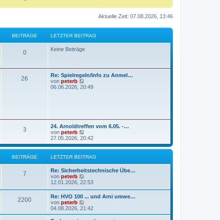
Aktuelle Zeit: 07.08.2026, 13:46
BEITRÄGE
LETZTER BEITRAG
Keine Beiträge
0
Re: Spielregeln/Info zu Anmel…
26
N
von
peterb
e
06.06.2026, 20:49
u
e
s
t
e
r
24. Arnoldtreffen vom 6.05. -…
B
3
N
von
peterb
e
e
27.05.2026, 20:42
i
u
t
e
r
s
BEITRÄGE
LETZTER BEITRAG
a
t
g
e
Re: Sicherheitstechnische Übe…
r
7
N
von
peterb
B
e
12.01.2026, 22:53
e
u
i
e
Re: HVO 100 ... und Arni umwe…
t
2200
s
N
von
peterb
r
t
e
04.08.2026, 21:42
a
e
u
g
r
e