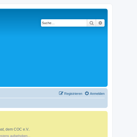
Suche
Erweiterte Suche
Registrieren
Anmelden
at, dem COC e.V..
estens aufgehoben...