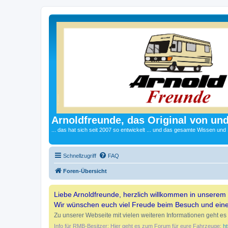
Arnoldfreunde, das Original von und
... das hat sich seit 2007 so entwickelt ... und das gesamte Wissen und
Schnellzugriff
FAQ
Foren-Übersicht
Liebe Arnoldfreunde, herzlich willkommen in unserem
Wir wünschen euch viel Freude beim Besuch und ein
Zu unserer Webseite mit vielen weiteren Informationen geht es 
Info für RMB-Besitzer: Hier geht es zum Forum für eure Fahrzeuge:
ht