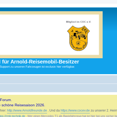
 für Arnold-Reisemobil-Besitzer
 Support zu unseren Fahrzeugen ist exclusiv hier verfügbar.
 Forum.
e schöne Reisesaison 2026.
hier:
http://www.Arnoldfreunde.de
. Und da
https://www.cocev.de
zu unserer 2. Heim
tps://rmb-technik.de
. Wer einen Mercedes T1 als Basisfahrzeug hat ist hier bei uns sicher b