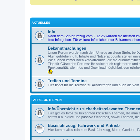
AKTUELLES
Info
Nach dem Serverumzug vom 2.12.25 wurden die meisten interne
bitte Info geben. Für weitere Info siehe unter Bekanntmachu
Bekanntmachungen
Unser Forum wurde, nach dem Umzug an diese Stelle, bei XA-
Alten geblieben, d.h. Inhalte und Nutzeraccounts stehen unve
Wir suchen immer noch Arnoldfreunde, die die Zukunft mithelf
Tipp für Gäste des Forums: Ihr solltet euch registrieren un
Funktionalität, alle Infos und Downloadmöglichkeit von etlic
Treffen und Termine
Hier findet Ihr die Termine zu Arnoldtreffen und auch die vo
FAHRZEUGTHEMEN
Info/Übersicht zu sicherheitsrelevanten Theme
Hier gibt es Infos zu bekannten kritischen Themen, die man 
betrifft u.a. aktive und passive Sicherheit, sowie Themen, d
Basisfahrzeug, Fahrwerk und Antrieb
Hier kommt alles rein zum Basisfahrzeug, Motor, Getriebe,