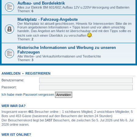
Aufbau- und Bordelektrik
Alles zur Elektrik BM 601/602; Aufbau 12V u.220V-Versorgung und Batterien
Themen:
6
Marktplatz - Fahrzeug-Angebote
Der Marktplatz ist aktuell geschlossen. Hinweis für Interessenten: Bitte die im
Forum angebotenen Informationen + Tipps lesen und vor allem umsichtig
handeln. Das Angebot am Markt ist überschaubar und mit den Tipps sollte es
leicht sein sich einen Überblick zu verschaffen
.
Themen:
2
Historische Informationen und Werbung zu unseren
Fahrzeugen
Alte Werbe- und Verkaufsinformationen und Testberichte
Themen:
3
ANMELDEN
•
REGISTRIEREN
Benutzername:
Passwort:
Ich habe mein Passwort vergessen
WER WAR DA?
Insgesamt waren
461
Besucher online :: 1 sichtbares Mitglied, 2 unsichtbare Mitglieder, 5
Bots und 453 Gäste (basierend auf den Besuchern der letzten 24 Stunden)
Der Besucherrekord liegt bei
1437
Besuchern, die zwischen So 5. Jul 2026 und Mo 6. Jul
2026 online waren.
WER IST ONLINE?