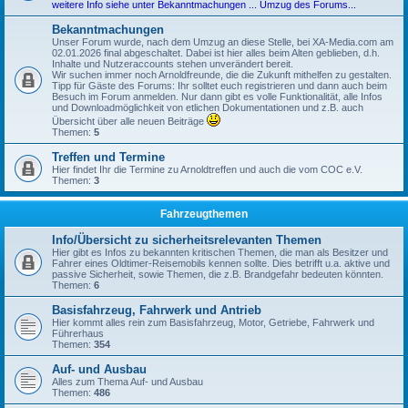
weitere Info siehe unter Bekanntmachungen ... Umzug des Forums...
Bekanntmachungen
Unser Forum wurde, nach dem Umzug an diese Stelle, bei XA-Media.com am
02.01.2026 final abgeschaltet. Dabei ist hier alles beim Alten geblieben, d.h.
Inhalte und Nutzeraccounts stehen unverändert bereit.
Wir suchen immer noch Arnoldfreunde, die die Zukunft mithelfen zu gestalten.
Tipp für Gäste des Forums: Ihr solltet euch registrieren und dann auch beim
Besuch im Forum anmelden. Nur dann gibt es volle Funktionalität, alle Infos
und Downloadmöglichkeit von etlichen Dokumentationen und z.B. auch
Übersicht über alle neuen Beiträge
Themen:
5
Treffen und Termine
Hier findet Ihr die Termine zu Arnoldtreffen und auch die vom COC e.V.
Themen:
3
Fahrzeugthemen
Info/Übersicht zu sicherheitsrelevanten Themen
Hier gibt es Infos zu bekannten kritischen Themen, die man als Besitzer und
Fahrer eines Oldtimer-Reisemobils kennen sollte. Dies betrifft u.a. aktive und
passive Sicherheit, sowie Themen, die z.B. Brandgefahr bedeuten könnten.
Themen:
6
Basisfahrzeug, Fahrwerk und Antrieb
Hier kommt alles rein zum Basisfahrzeug, Motor, Getriebe, Fahrwerk und
Führerhaus
Themen:
354
Auf- und Ausbau
Alles zum Thema Auf- und Ausbau
Themen:
486