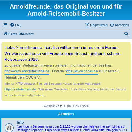
Arnoldfreunde, das Original von und für
Arnold-Reisemobil-Besitzer
FAQ
Registrieren
Anmelden
S
Foren-Übersicht
u
Liebe Arnoldfreunde, herzlich willkommen in unserem Forum.
c
Wir wünschen euch viel Freude beim Besuch und eine schöne
h
Reisesaison 2026.
e
Zu unserer Webseite mit vielen weiteren Informationen geht es hier:
http://www.Arnoldfreunde.de
. Und da
https://www.cocev.de
zu unserer 2.
Heimat, dem COC e.V..
Info für RMB-Besitzer: Hier geht es zum Forum für eure Fahrzeuge:
https://rmb-technik.de
. Wer einen Mercedes T1 als Basisfahrzeug hat ist hier bei uns
sicher bestens aufgehoben...
Aktuelle Zeit: 06.08.2026, 09:24
Aktuelles
Info
Nach dem Serverumzug vom 2.12.25 wurden die meisten internen Links zu
Beiträgen repariert. Falls noch etwas auffällt (Fehler 404) bitte Info geben. Für