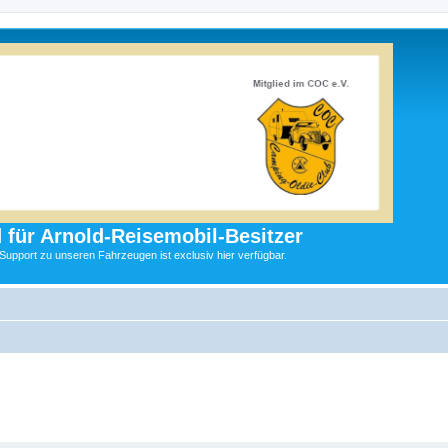
 für Arnold-Reisemobil-Besitzer
 Support zu unseren Fahrzeugen ist exclusiv hier verfügbar.