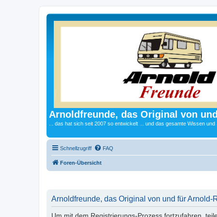
Arnoldfreunde, das Original von und
... das hat sich seit 2007 so entwickelt ... und das gesamte Wissen und
Schnellzugriff
FAQ
Foren-Übersicht
Arnoldfreunde, das Original von und für Arnold-
Um mit dem Registrierungs-Prozess fortzufahren, teil