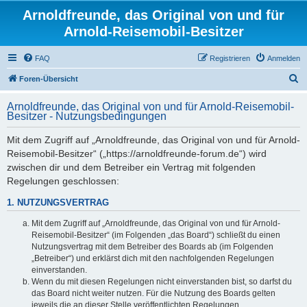
Arnoldfreunde, das Original von und für
Arnold-Reisemobil-Besitzer
FAQ
Registrieren
Anmelden
S
Foren-Übersicht
u
Arnoldfreunde, das Original von und für Arnold-Reisemobil-
c
Besitzer - Nutzungsbedingungen
h
Mit dem Zugriff auf „Arnoldfreunde, das Original von und für Arnold-
e
Reisemobil-Besitzer“ („https://arnoldfreunde-forum.de“) wird
zwischen dir und dem Betreiber ein Vertrag mit folgenden
Regelungen geschlossen:
1. NUTZUNGSVERTRAG
Mit dem Zugriff auf „Arnoldfreunde, das Original von und für Arnold-
Reisemobil-Besitzer“ (im Folgenden „das Board“) schließt du einen
Nutzungsvertrag mit dem Betreiber des Boards ab (im Folgenden
„Betreiber“) und erklärst dich mit den nachfolgenden Regelungen
einverstanden.
Wenn du mit diesen Regelungen nicht einverstanden bist, so darfst du
das Board nicht weiter nutzen. Für die Nutzung des Boards gelten
jeweils die an dieser Stelle veröffentlichten Regelungen.