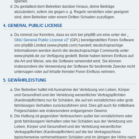
sperren.
Du gestattest dem Betreiber darüber hinaus, deine Beiträge
abzuändern, sofern sie gegen o. g. Regeln verstoßen oder geeignet
sind, dem Betreiber oder einem Dritten Schaden zuzufügen.
4. GENERAL PUBLIC LICENSE
Du nimmst zur Kenntnis, dass es sich bei phpBB um eine unter der „
GNU General Public License v2
“ (GPL) bereitgestellten Foren-Software
von phpBB Limited (www.phpbb.com) handelt; deutschsprachige
Informationen werden durch die deutschsprachige Community unter
www.phpbb.de zur Verfügung gestellt. Beide haben keinen Einfluss auf
die Art und Weise, wie die Software verwendet wird. Sie können
insbesondere die Verwendung der Software für bestimmte Zwecke nicht
untersagen oder auf Inhalte fremder Foren Einfluss nehmen.
5. GEWÄHRLEISTUNG
Der Betreiber haftet mit Ausnahme der Verletzung von Leben, Körper
und Gesundheit und der Verletzung wesentlicher Vertragspflichten
(Kardinalpflichten) nur für Schäden, die auf ein vorsätzliches oder grob
fahrlässiges Verhalten zurückzuführen sind. Dies gilt auch für mittelbare
Folgeschäden wie insbesondere entgangenen Gewinn.
Die Haftung ist gegenüber Verbrauchern außer bei vorsätzlichem oder
grob fahrlässigem Verhalten oder bei Schäden aus der Verletzung von
Leben, Körper und Gesundheit und der Verletzung wesentlicher
Vertragspflichten (Kardinalpflichten) auf die bei Vertragsschluss
typischerweise vorhersehbaren Schäden und im übrigen der Höhe nach