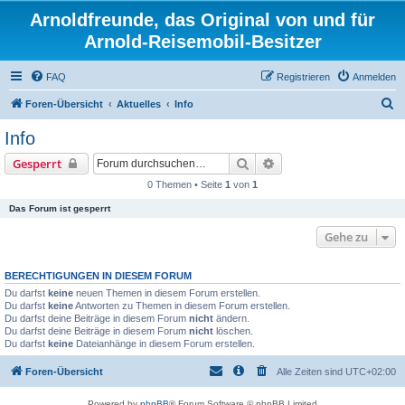
Arnoldfreunde, das Original von und für
Arnold-Reisemobil-Besitzer
FAQ
Registrieren
Anmelden
S
Foren-Übersicht
Aktuelles
Info
u
Info
c
Suche
Erweiterte Suche
Gesperrt
h
0 Themen • Seite
1
von
1
e
Das Forum ist gesperrt
Gehe zu
BERECHTIGUNGEN IN DIESEM FORUM
Du darfst
keine
neuen Themen in diesem Forum erstellen.
Du darfst
keine
Antworten zu Themen in diesem Forum erstellen.
Du darfst deine Beiträge in diesem Forum
nicht
ändern.
Du darfst deine Beiträge in diesem Forum
nicht
löschen.
Du darfst
keine
Dateianhänge in diesem Forum erstellen.
Foren-Übersicht
Alle Zeiten sind
UTC+02:00
Powered by
phpBB
® Forum Software © phpBB Limited